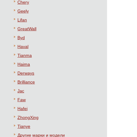
Chery
Geely
Lifan
GreatWall
Byd
Haval
Tianma
Haima
Derways
Brilliance
Jac
Faw
Hafei
ZhongXing
Tianye
Другие марки и модели