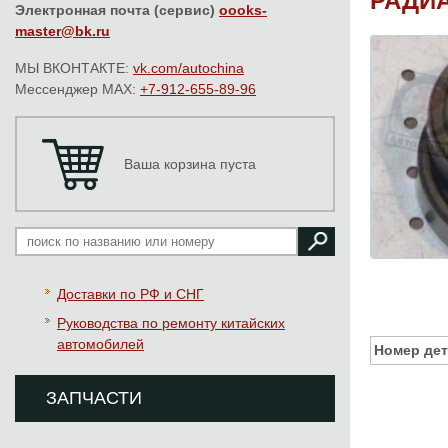
РАДИА
Электронная почта (сервис)
oooks-
master@bk.ru
МЫ ВКОНТАКТЕ:
vk.com/autochina
Мессенджер MAX:
+7-912-655-89-96
Ваша корзина пуста
Доставки по РФ и СНГ
Руководства по ремонту китайских
автомобилей
Номер дет
ЗАПЧАСТИ