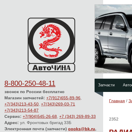
8-800-250-48-11
Запчасти
Авто
звонок по России бесплатно
Магазин запчастей:
+7(912)655-89-96
,
Главная
/
З
+7(343)213-43-50
,
+7(343)269-03-71
+7(343)213-54-87
Сервис:
+7(904)545-26-68
,
+7 (343) 269-89-33
2352
Адрес:
ул. Фронтовых бригад 33Б
Электронная почта (запчасти)
oooks@bk.ru
,