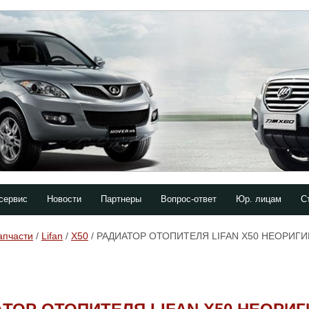
сервис
Новости
Партнеры
Вопрос-ответ
Юр. лицам
С
апчасти
/
Lifan
/
X50
/ РАДИАТОР ОТОПИТЕЛЯ LIFAN X50 НЕОРИГ