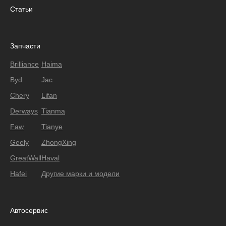
Статьи
Запчасти
Brilliance
Haima
Byd
Jac
Chery
Lifan
Derways
Tianma
Faw
Tianye
Geely
ZhongXing
GreatWall
Haval
Hafei
Другие марки и модели
Автосервис