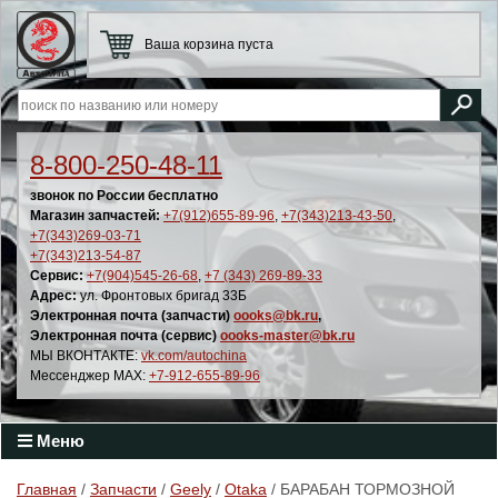
Ваша корзина пуста
8-800-250-48-11
звонок по России бесплатно
Магазин запчастей:
+7(912)655-89-96
,
+7(343)213-43-50
,
+7(343)269-03-71
+7(343)213-54-87
Сервис:
+7(904)545-26-68
,
+7 (343) 269-89-33
Адрес:
ул. Фронтовых бригад 33Б
Электронная почта (запчасти)
oooks@bk.ru
,
Электронная почта (сервис)
oooks-master@bk.ru
МЫ ВКОНТАКТЕ:
vk.com/autochina
Мессенджер MAX:
+7-912-655-89-96
Меню
Главная
/
Запчасти
/
Geely
/
Otaka
/ БАРАБАН ТОРМОЗНОЙ