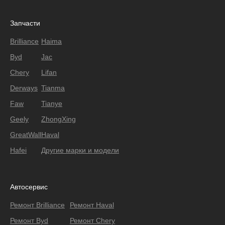
Запчасти
Brilliance
Haima
Byd
Jac
Chery
Lifan
Derways
Tianma
Faw
Tianye
Geely
ZhongXing
GreatWall
Haval
Hafei
Другие марки и модели
Автосервис
Ремонт Brilliance
Ремонт Haval
Ремонт Byd
Ремонт Chery