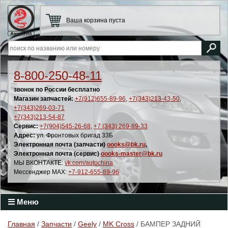
Ваша корзина пуста
8-800-250-48-11
звонок по России бесплатно
Магазин запчастей:
+7(912)655-89-96
,
+7(343)213-43-50
,
+7(343)269-03-71
+7(343)213-54-87
Сервис:
+7(904)545-26-68
,
+7 (343) 269-89-33
Адрес:
ул. Фронтовых бригад 33Б
Электронная почта (запчасти)
oooks@bk.ru
,
Электронная почта (сервис)
oooks-master@bk.ru
МЫ ВКОНТАКТЕ:
vk.com/autochina
Мессенджер MAX:
+7-912-655-89-96
Меню
Главная
/
Запчасти
/
Geely
/
MK Cross
/ БАМПЕР ЗАДНИЙ