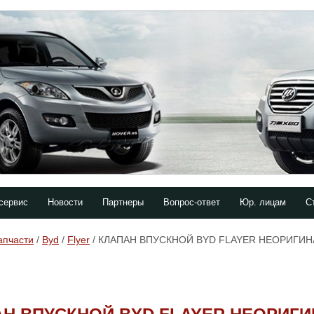
сервис
Новости
Партнеры
Вопрос-ответ
Юр. лицам
С
апчасти
/
Byd
/
Flyer
/ КЛАПАН ВПУСКНОЙ BYD FLAYER НЕОРИГИН