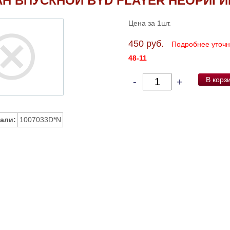
Н ВПУСКНОЙ BYD FLAYER НЕОРИГ
Цена за 1шт.
450 руб.
Подробнее уточ
48-11
В корз
-
+
али:
1007033D*N