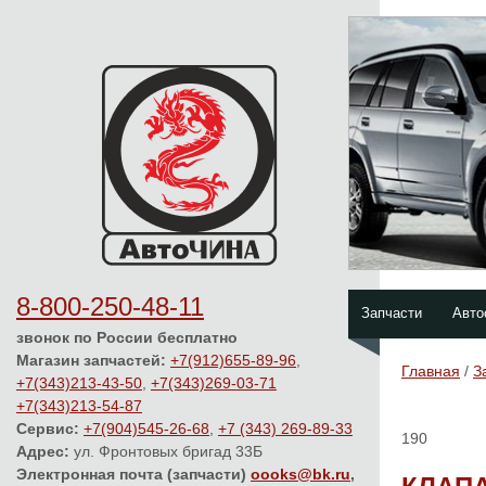
8-800-250-48-11
Запчасти
Авто
звонок по России бесплатно
Магазин запчастей:
+7(912)655-89-96
,
Главная
/
З
+7(343)213-43-50
,
+7(343)269-03-71
+7(343)213-54-87
Сервис:
+7(904)545-26-68
,
+7 (343) 269-89-33
190
Адрес:
ул. Фронтовых бригад 33Б
Электронная почта (запчасти)
oooks@bk.ru
,