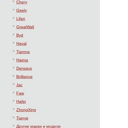
Chery
Geely
Lifan
GreatWall
Byd
Haval
Tianma
Haima
Derways
Brilliance
Jac
Faw
Hafei
ZhongXing
Tianye
Другие марки и модели