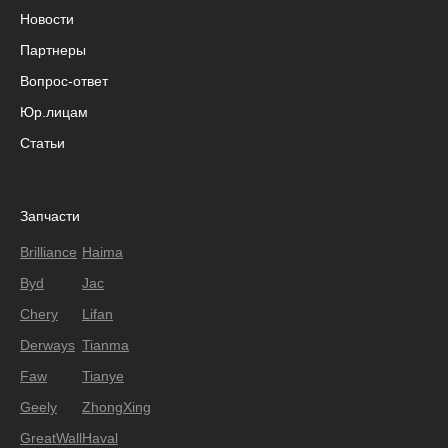
Новости
Партнеры
Вопрос-ответ
Юр.лицам
Статьи
Запчасти
Brilliance
Haima
Byd
Jac
Chery
Lifan
Derways
Tianma
Faw
Tianye
Geely
ZhongXing
GreatWall
Haval