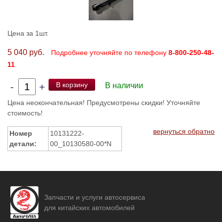
Цена за 1шт.
5 040 руб.
Подробнее уточняйте по телефону
8-800-250-48-
11
В корзину
-
+
В наличии
Цена неокончательная! Предусмотрены скидки! Уточняйте
стоимость!
вернуться обратно
Номер
10131222-
детали:
00_10130580-00*N
Запчасти и услуги автосервиса
для китайских автомобилей