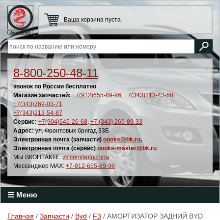
Ваша корзина пуста
8-800-250-48-11
звонок по России бесплатно
Магазин запчастей:
+7(912)655-89-96
,
+7(343)213-43-50
,
+7(343)269-03-71
+7(343)213-54-87
Сервис:
+7(904)545-26-68
,
+7 (343) 269-89-33
Адрес:
ул. Фронтовых бригад 33Б
Электронная почта (запчасти)
oooks@bk.ru
,
Электронная почта (сервис)
oooks-master@bk.ru
МЫ ВКОНТАКТЕ:
vk.com/autochina
Мессенджер MAX:
+7-912-655-89-96
Меню
Главная
/
Запчасти
/
Byd
/
F3
/ АМОРТИЗАТОР ЗАДНИЙ BYD