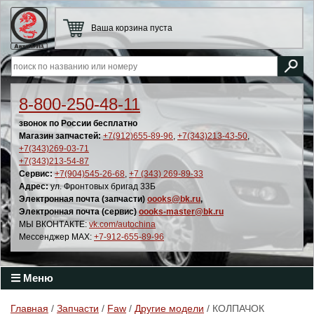
Ваша корзина пуста
8-800-250-48-11
звонок по России бесплатно
Магазин запчастей:
+7(912)655-89-96
,
+7(343)213-43-50
,
+7(343)269-03-71
+7(343)213-54-87
Сервис:
+7(904)545-26-68
,
+7 (343) 269-89-33
Адрес:
ул. Фронтовых бригад 33Б
Электронная почта (запчасти)
oooks@bk.ru
,
Электронная почта (сервис)
oooks-master@bk.ru
МЫ ВКОНТАКТЕ:
vk.com/autochina
Мессенджер MAX:
+7-912-655-89-96
Меню
Главная
/
Запчасти
/
Faw
/
Другие модели
/ КОЛПАЧОК