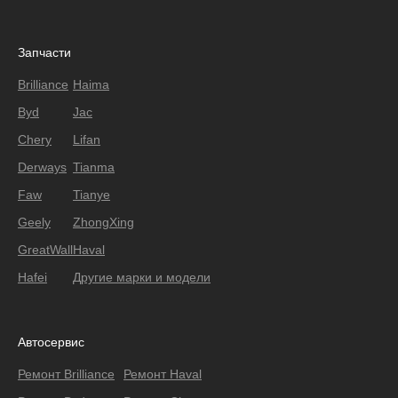
Запчасти
Brilliance
Haima
Byd
Jac
Chery
Lifan
Derways
Tianma
Faw
Tianye
Geely
ZhongXing
GreatWall
Haval
Hafei
Другие марки и модели
Автосервис
Ремонт Brilliance
Ремонт Haval