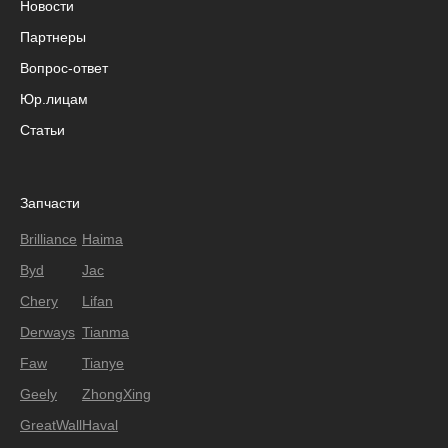
Новости
Партнеры
Вопрос-ответ
Юр.лицам
Статьи
Запчасти
Brilliance
Haima
Byd
Jac
Chery
Lifan
Derways
Tianma
Faw
Tianye
Geely
ZhongXing
GreatWall
Haval