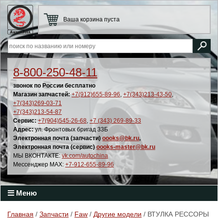
Ваша корзина пуста
8-800-250-48-11
звонок по России бесплатно
Магазин запчастей:
+7(912)655-89-96
,
+7(343)213-43-50
,
+7(343)269-03-71
+7(343)213-54-87
Сервис:
+7(904)545-26-68
,
+7 (343) 269-89-33
Адрес:
ул. Фронтовых бригад 33Б
Электронная почта (запчасти)
oooks@bk.ru
,
Электронная почта (сервис)
oooks-master@bk.ru
МЫ ВКОНТАКТЕ:
vk.com/autochina
Мессенджер MAX:
+7-912-655-89-96
Меню
Главная
/
Запчасти
/
Faw
/
Другие модели
/ ВТУЛКА РЕССОРЫ