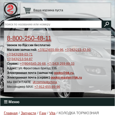
Ваша корзина пуста
8-800-250-48-11
звонок по России бесплатно
Магазин запчастей:
+7(912)655-89-96
,
+7(343)213-43-50
,
+7(343)269-03-71
+7(343)213-54-87
Сервис:
+7(904)545-26-68
,
+7 (343) 269-89-33
Адрес:
ул. Фронтовых бригад 33Б
Электронная почта (запчасти)
oooks@bk.ru
,
Электронная почта (сервис)
oooks-master@bk.ru
МЫ ВКОНТАКТЕ:
vk.com/autochina
Мессенджер MAX:
+7-912-655-89-96
Меню
Главная
/
Запчасти
/
Faw
/
Vita
/ КОЛОДКА ТОРМОЗНАЯ