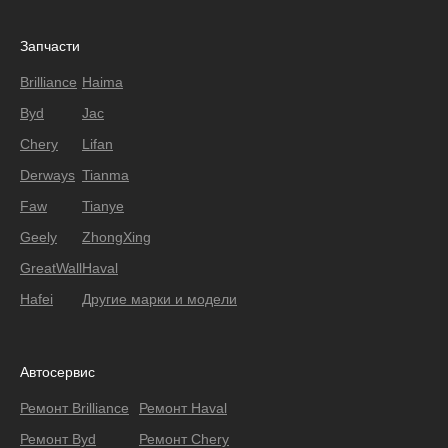
Запчасти
Brilliance
Haima
Byd
Jac
Chery
Lifan
Derways
Tianma
Faw
Tianye
Geely
ZhongXing
GreatWall
Haval
Hafei
Другие марки и модели
Автосервис
Ремонт Brilliance
Ремонт Haval
Ремонт Byd
Ремонт Chery