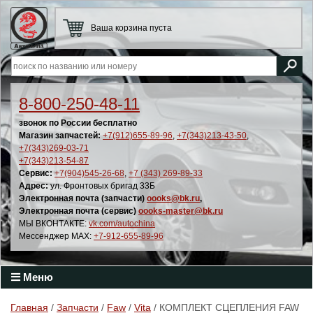
Ваша корзина пуста
8-800-250-48-11
звонок по России бесплатно
Магазин запчастей:
+7(912)655-89-96
,
+7(343)213-43-50
,
+7(343)269-03-71
+7(343)213-54-87
Сервис:
+7(904)545-26-68
,
+7 (343) 269-89-33
Адрес:
ул. Фронтовых бригад 33Б
Электронная почта (запчасти)
oooks@bk.ru
,
Электронная почта (сервис)
oooks-master@bk.ru
МЫ ВКОНТАКТЕ:
vk.com/autochina
Мессенджер MAX:
+7-912-655-89-96
Меню
Главная
/
Запчасти
/
Faw
/
Vita
/ КОМПЛЕКТ СЦЕПЛЕНИЯ FAW