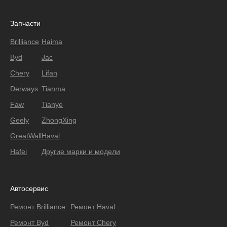
Запчасти
Brilliance
Haima
Byd
Jac
Chery
Lifan
Derways
Tianma
Faw
Tianye
Geely
ZhongXing
GreatWall
Haval
Hafei
Другие марки и модели
Автосервис
Ремонт Brilliance
Ремонт Haval
Ремонт Byd
Ремонт Chery