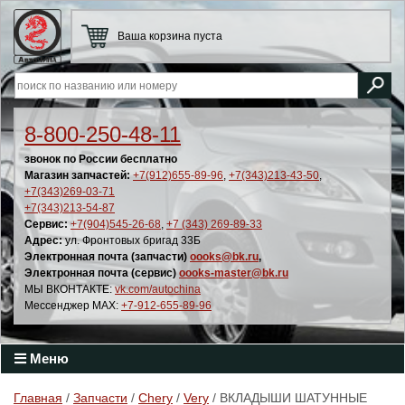
Ваша корзина пуста
8-800-250-48-11
звонок по России бесплатно
Магазин запчастей:
+7(912)655-89-96
,
+7(343)213-43-50
,
+7(343)269-03-71
+7(343)213-54-87
Сервис:
+7(904)545-26-68
,
+7 (343) 269-89-33
Адрес:
ул. Фронтовых бригад 33Б
Электронная почта (запчасти)
oooks@bk.ru
,
Электронная почта (сервис)
oooks-master@bk.ru
МЫ ВКОНТАКТЕ:
vk.com/autochina
Мессенджер MAX:
+7-912-655-89-96
Меню
Главная
/
Запчасти
/
Chery
/
Very
/ ВКЛАДЫШИ ШАТУННЫЕ