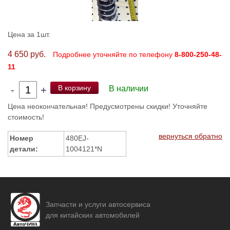
Цена за 1шт.
4 650 руб.
Подробнее уточняйте по телефону
8-800-250-48-
11
В корзину
-
+
В наличии
Цена неокончательная! Предусмотрены скидки! Уточняйте
стоимость!
вернуться обратно
Номер
480EJ-
детали:
1004121*N
Запчасти и услуги автосервиса
для китайских автомобилей