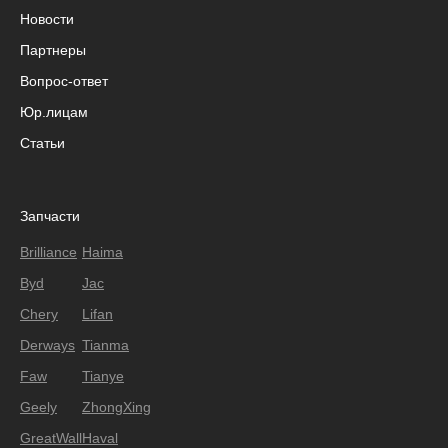
Новости
Партнеры
Вопрос-ответ
Юр.лицам
Статьи
Запчасти
Brilliance
Haima
Byd
Jac
Chery
Lifan
Derways
Tianma
Faw
Tianye
Geely
ZhongXing
GreatWall
Haval