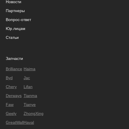
Новости
Партнеры
Вопрос-ответ
Юр.лицам
Статьи
Запчасти
Brilliance
Haima
Byd
Jac
Chery
Lifan
Derways
Tianma
Faw
Tianye
Geely
ZhongXing
GreatWall
Haval