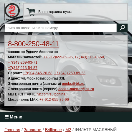
Ваша корзина пуста
8-800-250-48-11
звонок по России бесплатно
Магазин запчастей:
+7(912)655-89-96
,
+7(343)213-43-50
,
+7(343)269-03-71
+7(343)213-54-87
Сервис:
+7(904)545-26-68
,
+7 (343) 269-89-33
Адрес:
ул. Фронтовых бригад 33Б
Электронная почта (запчасти)
oooks@bk.ru
,
Электронная почта (сервис)
oooks-master@bk.ru
МЫ ВКОНТАКТЕ:
vk.com/autochina
Мессенджер MAX:
+7-912-655-89-96
Меню
Главная
/
Запчасти
/
Brilliance
/
M2
/ ФИЛЬТР МАСЛЯНЫЙ