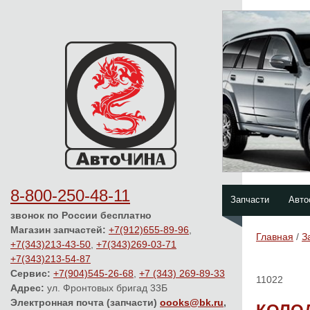
8-800-250-48-11
Запчасти
Авто
звонок по России бесплатно
Магазин запчастей:
+7(912)655-89-96
,
Главная
/
З
+7(343)213-43-50
,
+7(343)269-03-71
+7(343)213-54-87
Сервис:
+7(904)545-26-68
,
+7 (343) 269-89-33
11022
Адрес:
ул. Фронтовых бригад 33Б
Электронная почта (запчасти)
oooks@bk.ru
,