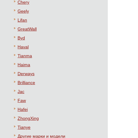
Chery
Geely
Lifan
GreatWall
Byd
Haval
Tianma
Haima
Derways
Brilliance
Jac
Faw
Hafei
ZhongXing
Tianye
Другие марки и модели