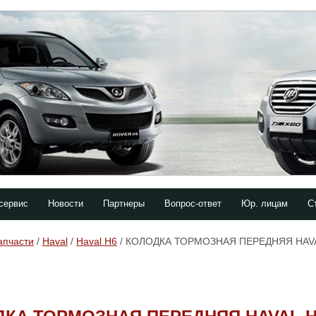
сервис
Новости
Партнеры
Вопрос-ответ
Юр. лицам
С
апчасти
/
Haval
/
Haval H6
/ КОЛОДКА ТОРМОЗНАЯ ПЕРЕДНЯЯ HAV