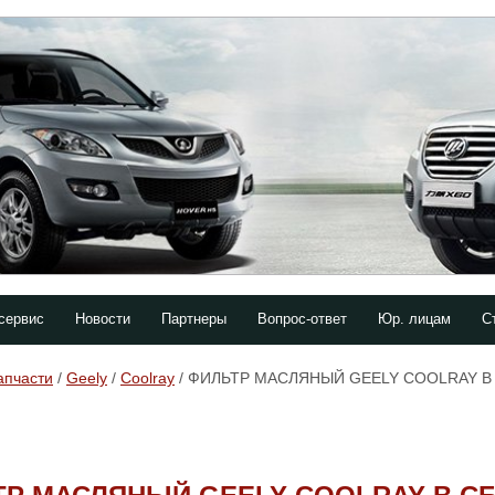
сервис
Новости
Партнеры
Вопрос-ответ
Юр. лицам
С
апчасти
/
Geely
/
Coolray
/ ФИЛЬТР МАСЛЯНЫЙ GEELY COOLRAY В