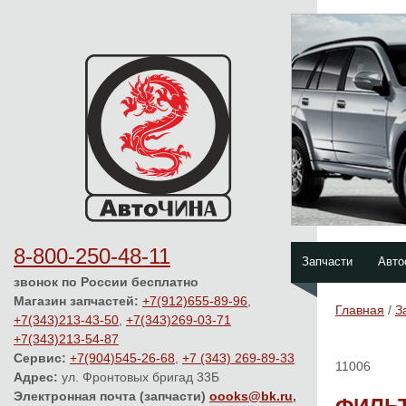
8-800-250-48-11
Запчасти
Авто
звонок по России бесплатно
Магазин запчастей:
+7(912)655-89-96
,
Главная
/
З
+7(343)213-43-50
,
+7(343)269-03-71
+7(343)213-54-87
Сервис:
+7(904)545-26-68
,
+7 (343) 269-89-33
11006
Адрес:
ул. Фронтовых бригад 33Б
Электронная почта (запчасти)
oooks@bk.ru
,