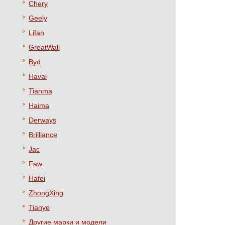
Chery
Geely
Lifan
GreatWall
Byd
Haval
Tianma
Haima
Derways
Brilliance
Jac
Faw
Hafei
ZhongXing
Tianye
Другие марки и модели