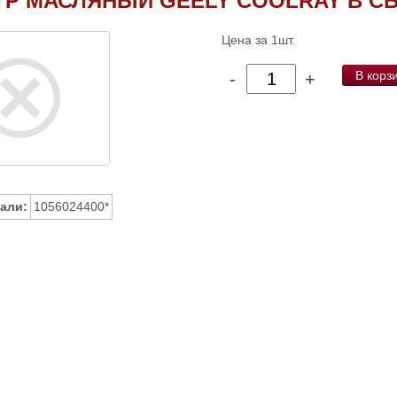
ТР МАСЛЯНЫЙ GEELY COOLRAY В С
Цена за 1шт.
В корз
-
+
али:
1056024400*