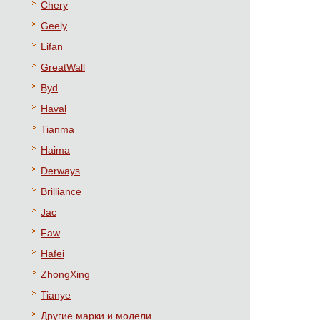
Chery
Geely
Lifan
GreatWall
Byd
Haval
Tianma
Haima
Derways
Brilliance
Jac
Faw
Hafei
ZhongXing
Tianye
Другие марки и модели