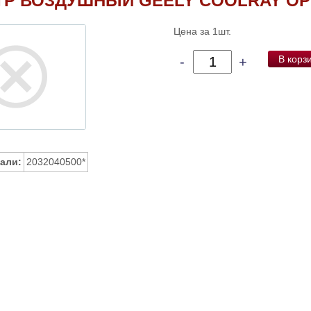
ТР ВОЗДУШНЫЙ GEELY COOLRAY О
Цена за 1шт.
В корз
-
+
али:
2032040500*