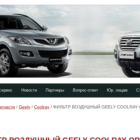
сервис
Новости
Партнеры
Вопрос-ответ
Юр. лицам
С
апчасти
/
Geely
/
Coolray
/ ФИЛЬТР ВОЗДУШНЫЙ GEELY COOLRAY