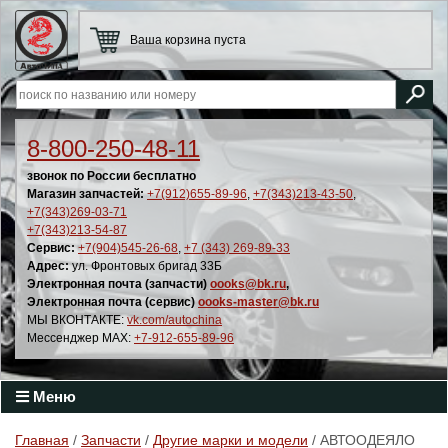
Ваша корзина пуста
8-800-250-48-11
звонок по России бесплатно
Магазин запчастей:
+7(912)655-89-96
,
+7(343)213-43-50
,
+7(343)269-03-71
+7(343)213-54-87
Сервис:
+7(904)545-26-68
,
+7 (343) 269-89-33
Адрес:
ул. Фронтовых бригад 33Б
Электронная почта (запчасти)
oooks@bk.ru
,
Электронная почта (сервис)
oooks-master@bk.ru
МЫ ВКОНТАКТЕ:
vk.com/autochina
Мессенджер MAX:
+7-912-655-89-96
Меню
Главная
/
Запчасти
/
Другие марки и модели
/ АВТООДЕЯЛО