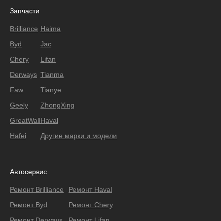
Запчасти
Brilliance
Haima
Byd
Jac
Chery
Lifan
Derways
Tianma
Faw
Tianye
Geely
ZhongXing
GreatWall
Haval
Hafei
Другие марки и модели
Автосервис
Ремонт Brilliance
Ремонт Haval
Ремонт Byd
Ремонт Chery
Ремонт Derways
Ремонт Lifan