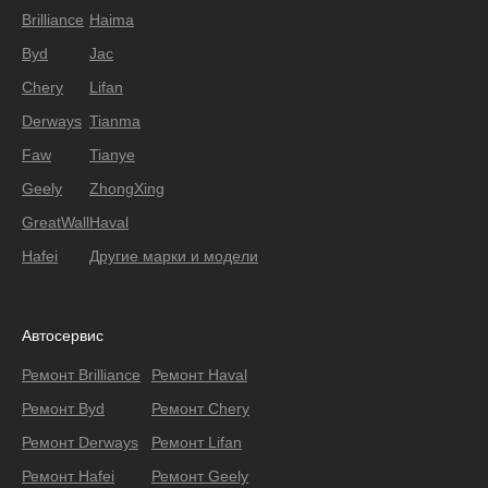
Brilliance
Haima
Byd
Jac
Chery
Lifan
Derways
Tianma
Faw
Tianye
Geely
ZhongXing
GreatWall
Haval
Hafei
Другие марки и модели
Автосервис
Ремонт Brilliance
Ремонт Haval
Ремонт Byd
Ремонт Chery
Ремонт Derways
Ремонт Lifan
Ремонт Hafei
Ремонт Geely