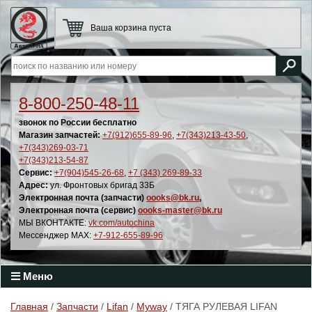
Ваша корзина пуста
8-800-250-48-11
звонок по России бесплатно
Магазин запчастей:
+7(912)655-89-96
,
+7(343)213-43-50
,
+7(343)269-03-71
+7(343)213-54-87
Сервис:
+7(904)545-26-68
,
+7 (343) 269-89-33
Адрес:
ул. Фронтовых бригад 33Б
Электронная почта (запчасти)
oooks@bk.ru
,
Электронная почта (сервис)
oooks-master@bk.ru
МЫ ВКОНТАКТЕ:
vk.com/autochina
Мессенджер MAX:
+7-912-655-89-96
Меню
Главная
/
Запчасти
/
Lifan
/
Myway
/ ТЯГА РУЛЕВАЯ LIFAN