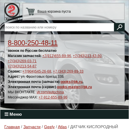
Ваша корзина пуста
8-800-250-48-11
звонок по России бесплатно
Магазин запчастей:
+7(912)655-89-96
,
+7(343)213-43-50
,
+7(343)269-03-71
+7(343)213-54-87
Сервис:
+7(904)545-26-68
,
+7 (343) 269-89-33
Адрес:
ул. Фронтовых бригад 33Б
Электронная почта (запчасти)
oooks@bk.ru
,
Электронная почта (сервис)
oooks-master@bk.ru
МЫ ВКОНТАКТЕ:
vk.com/autochina
Мессенджер MAX:
+7-912-655-89-96
Меню
Главная
/
Запчасти
/
Geely
/
Atlas
/ ДАТЧИК КИСЛОРОДНЫЙ