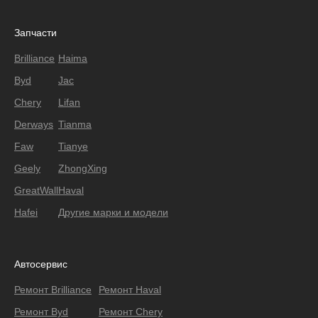
Запчасти
Brilliance
Haima
Byd
Jac
Chery
Lifan
Derways
Tianma
Faw
Tianye
Geely
ZhongXing
GreatWall
Haval
Hafei
Другие марки и модели
Автосервис
Ремонт Brilliance
Ремонт Haval
Ремонт Byd
Ремонт Chery