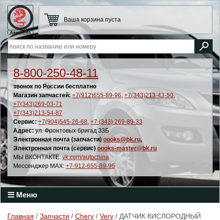
Ваша корзина пуста
8-800-250-48-11
звонок по России бесплатно
Магазин запчастей:
+7(912)655-89-96
,
+7(343)213-43-50
,
+7(343)269-03-71
+7(343)213-54-87
Сервис:
+7(904)545-26-68
,
+7 (343) 269-89-33
Адрес:
ул. Фронтовых бригад 33Б
Электронная почта (запчасти)
oooks@bk.ru
,
Электронная почта (сервис)
oooks-master@bk.ru
МЫ ВКОНТАКТЕ:
vk.com/autochina
Мессенджер MAX:
+7-912-655-89-96
Меню
Главная
/
Запчасти
/
Chery
/
Very
/ ДАТЧИК КИСЛОРОДНЫЙ