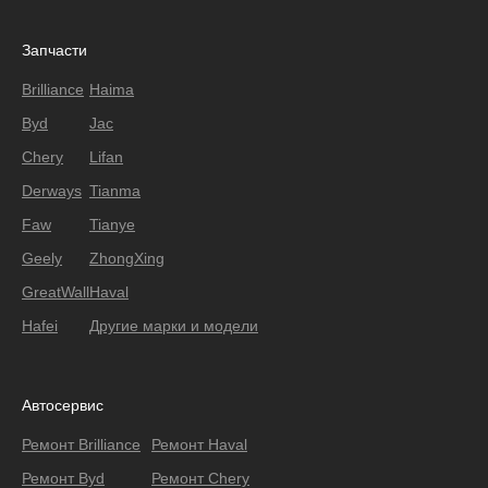
Запчасти
Brilliance
Haima
Byd
Jac
Chery
Lifan
Derways
Tianma
Faw
Tianye
Geely
ZhongXing
GreatWall
Haval
Hafei
Другие марки и модели
Автосервис
Ремонт Brilliance
Ремонт Haval
Ремонт Byd
Ремонт Chery