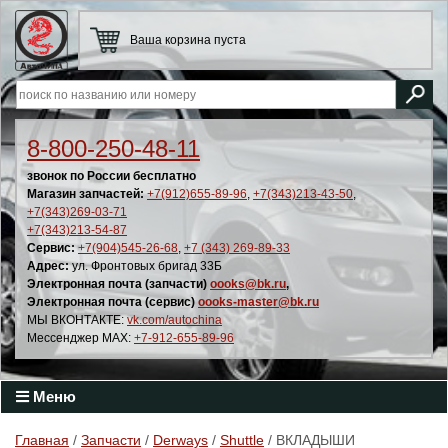
Ваша корзина пуста
8-800-250-48-11
звонок по России бесплатно
Магазин запчастей:
+7(912)655-89-96
,
+7(343)213-43-50
,
+7(343)269-03-71
+7(343)213-54-87
Сервис:
+7(904)545-26-68
,
+7 (343) 269-89-33
Адрес:
ул. Фронтовых бригад 33Б
Электронная почта (запчасти)
oooks@bk.ru
,
Электронная почта (сервис)
oooks-master@bk.ru
МЫ ВКОНТАКТЕ:
vk.com/autochina
Мессенджер MAX:
+7-912-655-89-96
Меню
Главная
/
Запчасти
/
Derways
/
Shuttle
/ ВКЛАДЫШИ