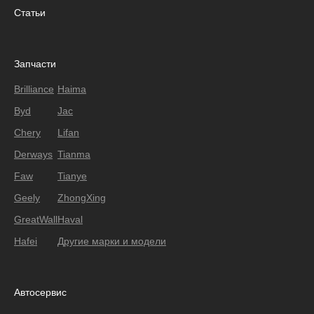
Статьи
Запчасти
Brilliance
Haima
Byd
Jac
Chery
Lifan
Derways
Tianma
Faw
Tianye
Geely
ZhongXing
GreatWall
Haval
Hafei
Другие марки и модели
Автосервис