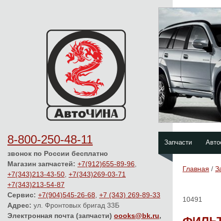
8-800-250-48-11
Запчасти
Авто
звонок по России бесплатно
Магазин запчастей:
+7(912)655-89-96
,
Главная
/
З
+7(343)213-43-50
,
+7(343)269-03-71
+7(343)213-54-87
Сервис:
+7(904)545-26-68
,
+7 (343) 269-89-33
10491
Адрес:
ул. Фронтовых бригад 33Б
Электронная почта (запчасти)
oooks@bk.ru
,