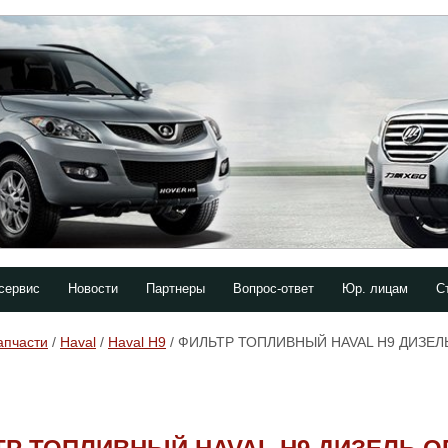
сервис
Новости
Партнеры
Вопрос-ответ
Юр. лицам
С
апчасти
/
Haval
/
Haval H9
/ ФИЛЬТР ТОПЛИВНЫЙ HAVAL H9 ДИЗЕЛ