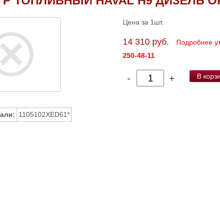
Р ТОПЛИВНЫЙ HAVAL H9 ДИЗЕЛЬ О
Цена за 1шт.
14 310 руб.
Подробнее у
250-48-11
В корз
-
+
али:
1105102XED61*