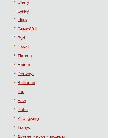
Chery
Geely
Lifan
GreatWall
Byd
Haval
Tianma
Haima
Derways
Brilliance
Jac
Faw
Hafei
ZhongXing
Tianye
Другие марки и модели