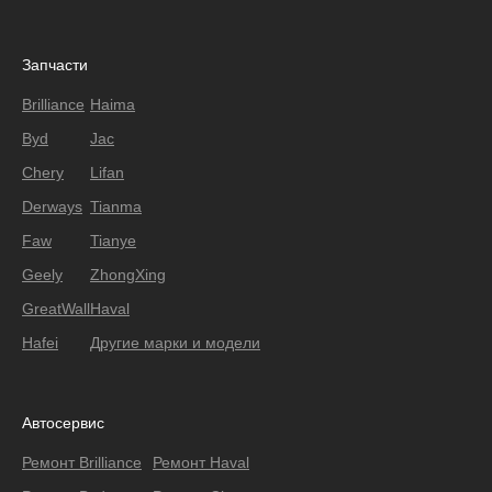
Запчасти
Brilliance
Haima
Byd
Jac
Chery
Lifan
Derways
Tianma
Faw
Tianye
Geely
ZhongXing
GreatWall
Haval
Hafei
Другие марки и модели
Автосервис
Ремонт Brilliance
Ремонт Haval