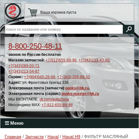
Ваша корзина пуста
8-800-250-48-11
звонок по России бесплатно
Магазин запчастей:
+7(912)655-89-96
,
+7(343)213-43-50
,
+7(343)269-03-71
+7(343)213-54-87
Сервис:
+7(904)545-26-68
,
+7 (343) 269-89-33
Адрес:
ул. Фронтовых бригад 33Б
Электронная почта (запчасти)
oooks@bk.ru
,
Электронная почта (сервис)
oooks-master@bk.ru
МЫ ВКОНТАКТЕ:
vk.com/autochina
Мессенджер MAX:
+7-912-655-89-96
Меню
Главная
/
Запчасти
/
Haval
/
Haval H9
/ ФИЛЬТР МАСЛЯНЫЙ