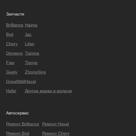
Запчасти
Brilliance
Haima
Byd
Jac
Chery
Lifan
Derways
Tianma
Faw
Tianye
Geely
ZhongXing
GreatWall
Haval
Hafei
Другие марки и модели
Автосервис
Ремонт Brilliance
Ремонт Haval
Ремонт Byd
Ремонт Chery