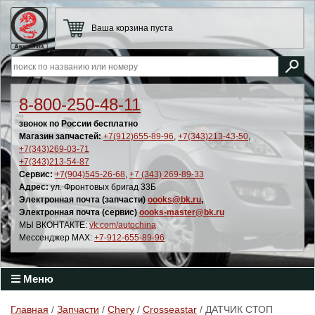
Ваша корзина пуста
8-800-250-48-11
звонок по России бесплатно
Магазин запчастей:
+7(912)655-89-96
,
+7(343)213-43-50
,
+7(343)269-03-71
+7(343)213-54-87
Сервис:
+7(904)545-26-68
,
+7 (343) 269-89-33
Адрес:
ул. Фронтовых бригад 33Б
Электронная почта (запчасти)
oooks@bk.ru
,
Электронная почта (сервис)
oooks-master@bk.ru
МЫ ВКОНТАКТЕ:
vk.com/autochina
Мессенджер MAX:
+7-912-655-89-96
Меню
Главная
/
Запчасти
/
Chery
/
Crosseastar
/ ДАТЧИК СТОП