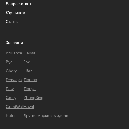
Вопрос-ответ
Юр.лицам
Статьи
Запчасти
Brilliance
Haima
Byd
Jac
Chery
Lifan
Derways
Tianma
Faw
Tianye
Geely
ZhongXing
GreatWall
Haval
Hafei
Другие марки и модели