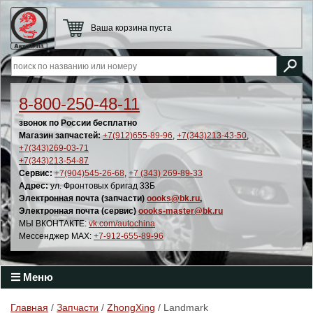
Ваша корзина пуста
8-800-250-48-11
звонок по России бесплатно
Магазин запчастей:
+7(912)655-89-96
,
+7(343)213-43-50
,
+7(343)269-03-71
+7(343)213-54-87
Сервис:
+7(904)545-26-68
,
+7 (343) 269-89-33
Адрес:
ул. Фронтовых бригад 33Б
Электронная почта (запчасти)
oooks@bk.ru
,
Электронная почта (сервис)
oooks-master@bk.ru
МЫ ВКОНТАКТЕ:
vk.com/autochina
Мессенджер MAX:
+7-912-655-89-96
Меню
Главная
/
Запчасти
/
ZhongXing
/ Landmark