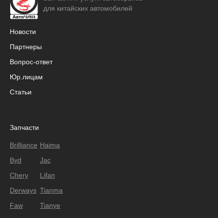
для китайских автомобилей
Новости
Партнеры
Вопрос-ответ
Юр.лицам
Статьи
Запчасти
Brilliance
Haima
Byd
Jac
Chery
Lifan
Derways
Tianma
Faw
Tianye