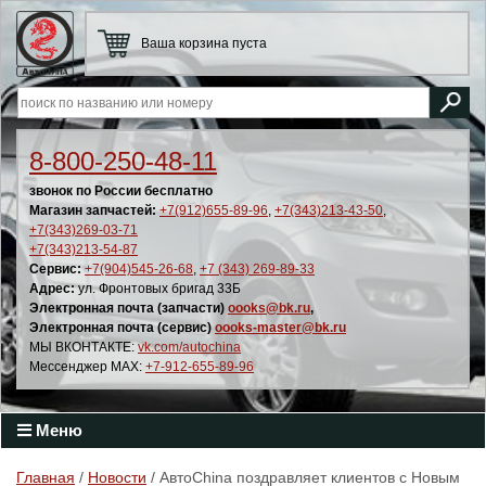
Ваша корзина пуста
8-800-250-48-11
звонок по России бесплатно
Магазин запчастей:
+7(912)655-89-96
,
+7(343)213-43-50
,
+7(343)269-03-71
+7(343)213-54-87
Сервис:
+7(904)545-26-68
,
+7 (343) 269-89-33
Адрес:
ул. Фронтовых бригад 33Б
Электронная почта (запчасти)
oooks@bk.ru
,
Электронная почта (сервис)
oooks-master@bk.ru
МЫ ВКОНТАКТЕ:
vk.com/autochina
Мессенджер MAX:
+7-912-655-89-96
Меню
Главная
/
Новости
/ АвтоChina поздравляет клиентов с Новым